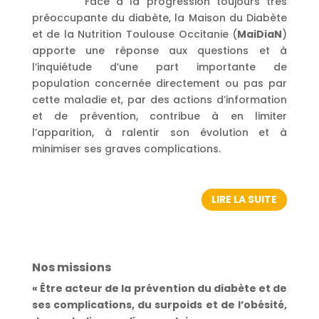
Face à la progression toujours très
préoccupante du diabète, la Maison du Diabète
et de la Nutrition Toulouse Occitanie (
MaiDiaN
)
apporte une réponse aux questions et à
l’inquiétude d’une part importante de
population concernée directement ou pas par
cette maladie et, par des actions d’information
et de prévention, contribue à en limiter
l’apparition, à ralentir son évolution et à
minimiser ses graves complications.
LIRE LA SUITE
Nos missions
« Être acteur de la prévention du diabète et de
ses complications, du surpoids et de l’obésité,