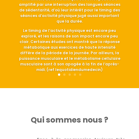
amplifié par une interruption des longues séances
de sédentarité, d’où leur intérêt pour le timing des
séances d’activité physique jugé aussi important
que la durée.
Le timing de l’activité physique est encore peu
exploré, et les raisons de son impact encore peu
clair. Certaines études ont montré que la réponse
métabolique aux exercices de haute intensité
diffère de la période de la journée. Par ailleurs, la
puissance musculaire et le métabolisme cellulaire
musculaire sont à son apogée à la fin de l’après-
midi. (ref lequotidiendumedecin)
Qui sommes nous ?