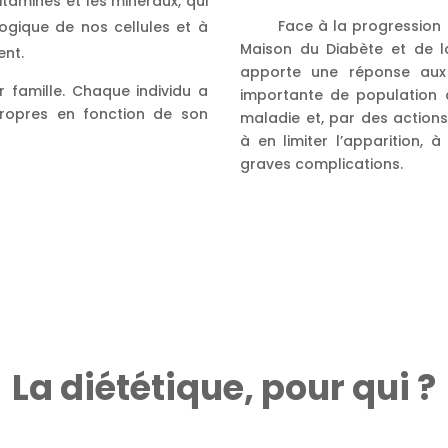
tamines et les minéraux, qui
Face à la progression 
ologique de nos cellules et à
Maison du Diabète et de la
ent.
apporte une réponse aux 
r famille. Chaque individu a
importante de population 
propres en fonction de son
maladie et, par des actions
à en limiter l’apparition, 
graves complications.
La diététique, pour qui ?