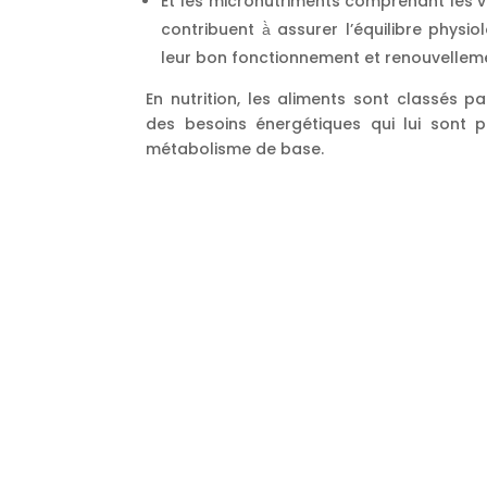
Et les micronutriments comprenant les vi
contribuent à̀ assurer l’équilibre physi
leur bon fonctionnement et renouvellem
En nutrition, les aliments sont classés pa
des besoins énergétiques qui lui sont 
métabolisme de base.