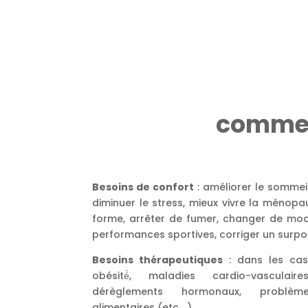
comment
Besoins de confort
: améliorer le sommeil,
diminuer le stress, mieux vivre la ménopa
forme, arrêter de fumer, changer de mode
performances sportives, corriger un surpoi
Besoins thérapeutiques
: dans les cas 
obésité́, maladies cardio-vasculaire
dérèglements hormonaux, problème
alimentaires (etc.…).