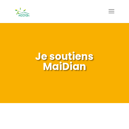
Je soutiens
MaiDian